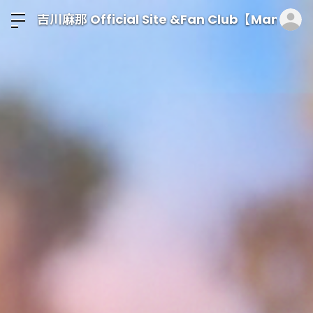
ロ
吉川麻那 Official Site &Fan Club【Mana T